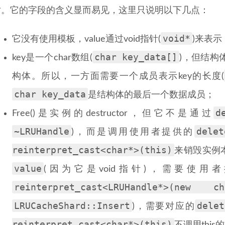
对。它的字段的含义显而易见，这里只说明以下几点：
void*
它没有使用模板，value通过void指针(
)来表示
char key_data[]
key是一个char数组(
)，但结构
构体。所以，一方面需要一个成员表示key的长度(
char key_data
是结构体的最后一个数据成员；
d
Free()是实例的destructor，但它不是通过
~LRUHandle
delet
)，而是调用使用者提供的
reinterpret_cast<char*>(this)
来销毁实例
value
(因为它是void指针)，需要使用
reinterpret_cast<LRUHandle*>(new ch
LRUCacheShard::Insert
delet
)，需要对应的
reinterpret_cast<char*>(this)