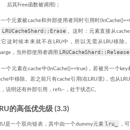
后其Free函数被调用)；
一个元素被cache和外部使用者同时引用时(InCache()==
LRUCacheShard::Erase
用
。这时：元素直接从cache中移除(
意它这时候本来就不在LRU中，所以无需从LRU移除。另
LRUCacheShard::Release
harge，当外部使用者调用
一个元素在cache中(InCache()==true)，若被另一
ache中移除。若之前只有cache引用(在LRU里)，也从LR
，说明还有外部引用，refs–，处于状态C。
LRU的高低优先级 (3.3)
lru_
LRU是一个双向链表，其中由一个dummy元素
，可