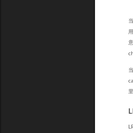
当
c
当
c
里