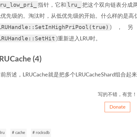
ru_low_pri_
lru_
指针，它和
把这个双向链表分成
低优先级的。淘汰时，从低优先级的开始。什么样的是高
LRUHandle::SetInHighPriPool(true)
)，
LRUHandle::SetHit
)重新进入LRU时。
RUCache (4)
前所述，LRUCache就是把多个LRUCacheShard组合
写的不错，有赏！
Donate
lru
# cache
# rocksdb