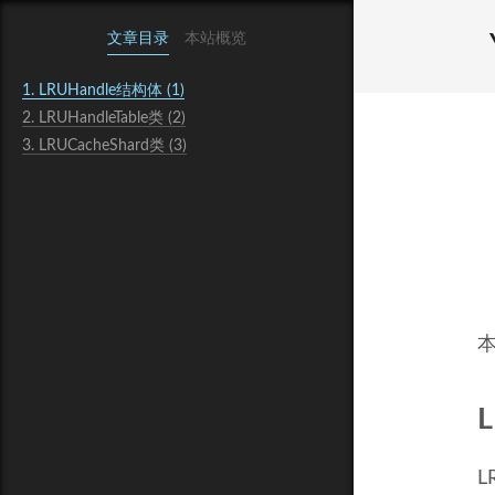
文章目录
本站概览
1.
LRUHandle结构体 (1)
2.
LRUHandleTable类 (2)
3.
LRUCacheShard类 (3)
本
L
L