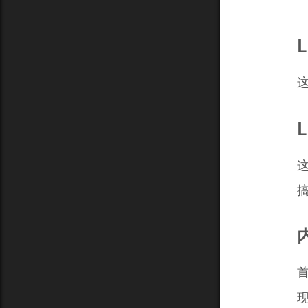
L
L
这
搞
内