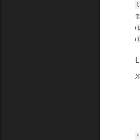
l
(
(
L
如
# 