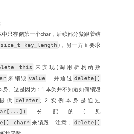
；
体中只存储第一个char，后续部分紧跟着结
size_t key_length
)，另一方面要求
elete this
来实现(调用析构函数
er
value
delete[]
来销毁
，并通过
本身。这是因为：1.本类并不知道如何销毁
deleter
者提供
; 2.实例本身是通过
ar[...])
分配的(见
e[] char*
delete[]
来销毁。注意：