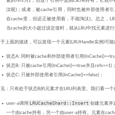
素的refs为1，但这个引用不是由cache持有，它就不
汰呢)；或者，被cache引用，同时也被外部使用者引用(
在cache里，但还正被使用着，不能淘汰)。总之，L
当cache的大小超过设定值时，就从LRU中找元素进
于上面的描述，可以发现一个元素(LRUHandle实例)
状态A: 同时被cache和外部使用者引用(InCache()==tru
状态B: 只被cache引用(InCache()==true并且refs==1)
状态C: 只被外部使用者引用(InCache()==false)；
可见：只有处于状态B的元素才在LRU列表里。我们看一
LRUCacheShard::Insert
user-a调用
创建元素并返
一个由cache持有，另一个由user-a持有。元素在ca