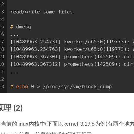
2
3
read/write some files
4
5
#
 dmesg
6
...
7
[10489963.254731] kworker/u65:0(119773): 
8
[10489963.254763] kworker/u65:0(119773): 
9
[10489963.367301] prometheus(142509): dir
10
[10489963.367312] prometheus(142509): dir
11
...
12
13
#
echo
 0 > /proc/sys/vm/block_dump
理 (2)
当前的linux内核中(下面以kernel-3.19.8为例)有两个