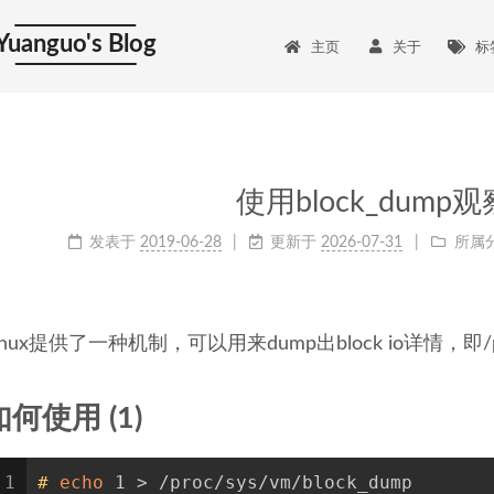
Yuanguo's Blog
主页
关于
标
使用block_dump观察b
发表于
2019-06-28
更新于
2026-07-31
所属
inux提供了一种机制，可以用来dump出block io详情，即/proc
如何使用 (1)
1
#
echo
 1 > /proc/sys/vm/block_dump