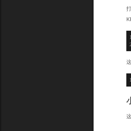
打
K
这
小
这