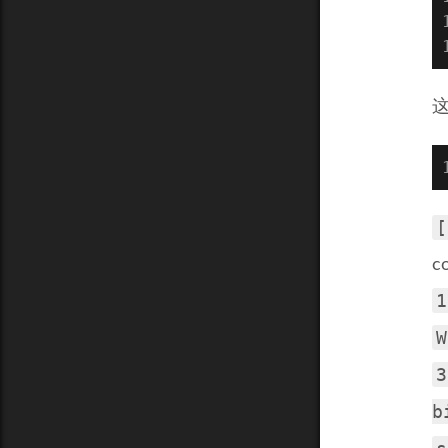
[
c
1
W
3
b