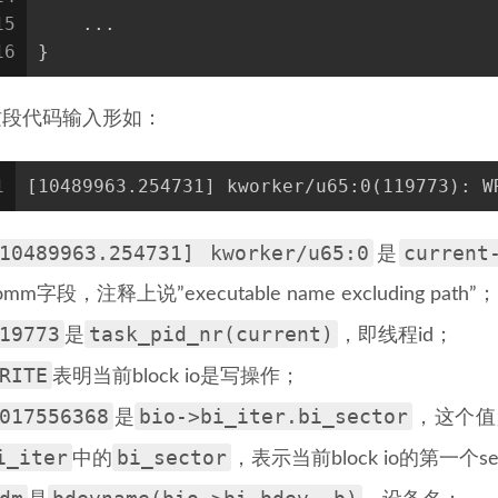
15
    ...
16
}
这段代码输入形如：
1
[10489963.254731] kworker/u65:0(119773): W
10489963.254731] kworker/u65:0
current
是
omm字段，注释上说”executable name excluding path”；
19773
task_pid_nr(current)
是
，即线程id；
RITE
表明当前block io是写操作；
017556368
bio->bi_iter.bi_sector
是
，这个值
i_iter
bi_sector
中的
，表示当前block io的第一个se