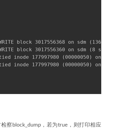
WRITE block 3017556368 on sdm (136 sectors)
WRITE block 3017556360 on sdm (8 sectors)
tied inode 177997980 (00000050) on sdm
tied inode 177997980 (00000050) on sdm
地方检察block_dump，若为true，则打印相应