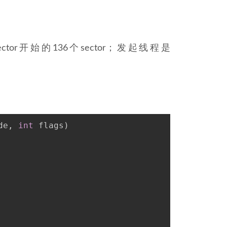
ector开始的136个sector；发起线程是
de, 
int
 flags)