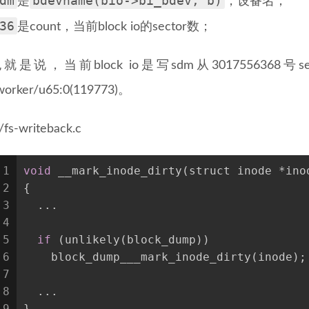
dm
bdevname(bio->bi_bdev, b)
是
，设备名；
36
是count，当前block io的sector数；
就是说，当前block io是写sdm从3017556368号s
worker/u65:0(119773)。
/fs-writeback.c
1
void
 __mark_inode_dirty(struct inode *ino
2
{
3
  ...
4
5
if
 (unlikely(block_dump))
6
    block_dump___mark_inode_dirty(inode);
7
8
  ...
9
}