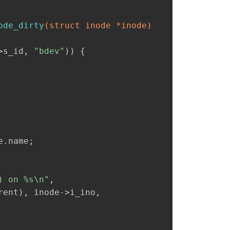
ode_dirty
(struct inode *inode)
>s_id, 
"bdev"
)) {
e.name;
) on %s\n"
,
rent), inode->i_ino,