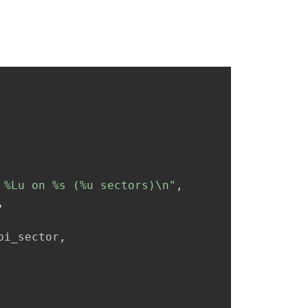
 %Lu on %s (%u sectors)\n"
,
,
bi_sector,