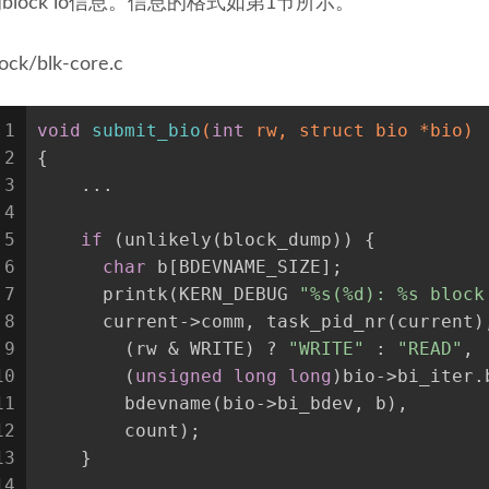
block io信息。信息的格式如第1节所示。
lock/blk-core.c
1
void
submit_bio
(
int
 rw, struct bio *bio)
2
{
3
    ...
4
5
if
 (unlikely(block_dump)) {
6
char
 b[BDEVNAME_SIZE];
7
      printk(KERN_DEBUG 
"%s(%d): %s block
8
      current->comm, task_pid_nr(current)
9
        (rw & WRITE) ? 
"WRITE"
 : 
"READ"
,
10
        (
unsigned
long
long
)bio->bi_iter.
11
        bdevname(bio->bi_bdev, b),
12
        count);
13
    }
14