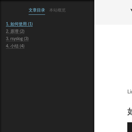
文章目录
本站概览
1.
如何使用 (1)
2.
原理 (2)
3.
rsyslog (3)
4.
小结 (4)
L