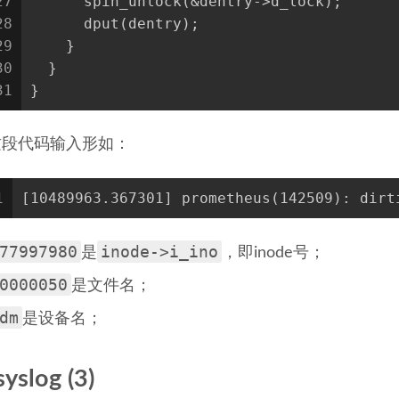
27
      spin_unlock(&dentry->d_lock);
28
      dput(dentry);
29
    }
30
  }
31
}
这段代码输入形如：
1
[10489963.367301] prometheus(142509): dirt
77997980
inode->i_ino
是
，即inode号；
0000050
是文件名；
dm
是设备名；
syslog (3)