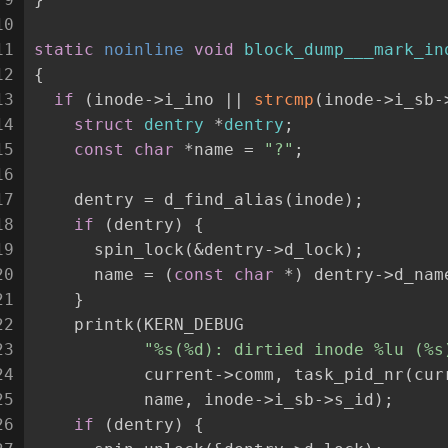
10
11
static
 noinline 
void
block_dump___mark_in
12
{
13
if
 (inode->i_ino || 
strcmp
(inode->i_sb-
14
struct
dentry
 *
dentry
;
15
const
char
 *name = 
"?"
;
16
17
    dentry = d_find_alias(inode);
18
if
 (dentry) {
19
      spin_lock(&dentry->d_lock);
20
      name = (
const
char
 *) dentry->d_nam
21
    }
22
    printk(KERN_DEBUG
23
"%s(%d): dirtied inode %lu (%s
24
           current->comm, task_pid_nr(cur
25
           name, inode->i_sb->s_id);
26
if
 (dentry) {