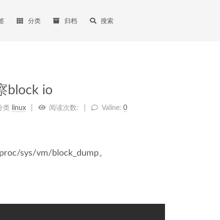
签
分类
归档
搜索
lock io
分类
linux
阅读次数:
Valine:
0
/sys/vm/block_dump。