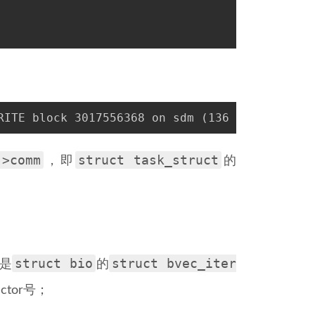
RITE block 3017556368 on sdm (136 sectors)
->comm
struct task_struct
，即
的
struct bio
struct bvec_iter
是
的
ctor号；