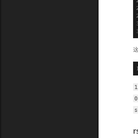
1
0
s
r