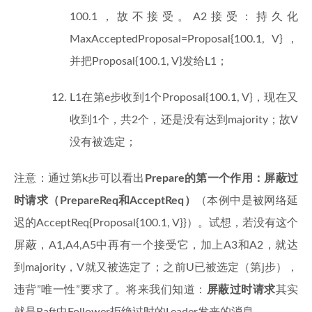
100.1，故不接受。A2接受：持久化
MaxAcceptedProposal=Proposal{100.1, V}，
并把Proposal{100.1, V}发给L1；
L1在第e步收到1个Proposal{100.1, V}，现在又
收到1个，共2个，还是没有达到majority；故V
没有被选定；
注意：通过第k步可以看出
Prepare的第一个作用：屏蔽过
时请求（PrepareReq和AcceptReq）
（本例中是被网络延
迟的AcceptReq{Proposal{100.1, V}}）。试想，若没有这个
屏蔽，A1,A4,A5中再有一个接受它，加上A3和A2，就达
到majority，V就又被选定了；之前U已被选定（第j步），
违背”唯一性”要求了。将来我们知道：
屏蔽过时请求
其实