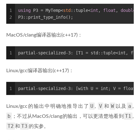
1
using
 P3 = MyTemp<
std
::tuple<
int
, 
float
, 
double
>
2
P3::print_type_info();
MacOS/clang编译器输出(c++17)：
1
partial-specialized-3: [T1 = std::tuple<int, flo
Linux/gcc编译器输出(c++17)：
1
partial-specialized-3: [with U = int; V = float;
U
V
W
a
Linux/gcc的输出中明确地推导出了
,
和
以及
,
b
T1
；不过从MacOS/clang的输出，可以更清楚地看到
,
T2
T3
和
的实参。