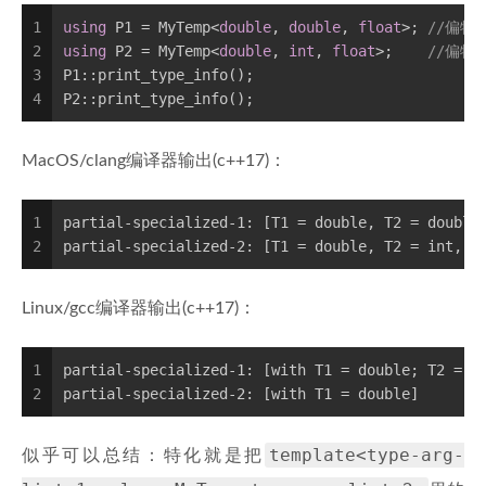
1
using
 P1 = MyTemp<
double
, 
double
, 
float
>; 
//偏特
2
using
 P2 = MyTemp<
double
, 
int
, 
float
>;    
//偏特
3
P1::print_type_info();
4
P2::print_type_info();
MacOS/clang编译器输出(c++17)：
1
partial-specialized-1: [T1 = double, T2 = double
2
partial-specialized-2: [T1 = double, T2 = int, T
Linux/gcc编译器输出(c++17)：
1
partial-specialized-1: [with T1 = double; T2 = d
2
partial-specialized-2: [with T1 = double]
template<type-arg-
似乎可以总结：特化就是把