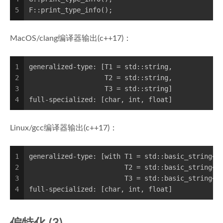
5
F::print_type_info();
MacOS/clang编译器输出(c++17)：
1
generalized-type: [T1 = std::string,
2
                   T2 = std::string,
3
                   T3 = std::string]
4
full-specialized: [char, int, float]
Linux/gcc编译器输出(c++17)：
1
generalized-type: [with T1 = std::basic_string<c
2
                        T2 = std::basic_string<c
3
                        T3 = std::basic_string<c
4
full-specialized: [char, int, float]