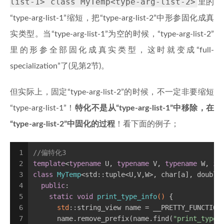
list-1> class MyTemp<type-arg-list-2>
里的
“type-arg-list-1”缩短，把“type-arg-list-2”中形参固化成真
实类型。当“type-arg-list-1”为空的时候，“type-arg-list-2”
里的形参全部固化成真实类型，这时就变成“full-
specialization”了(见第2节)。
但实际上，固定“type-arg-list-2”的时候，不一定非要缩短
“type-arg-list-1”！
特化不是从“type-arg-list-1”中移除，在
“type-arg-list-2”中固化的过程
！看下面的例子；
1
//偏特化3
2
template
<
typename
 U, 
typename
 V, 
typename
 W, 
in
3
class
MyTemp
<std::tuple<U,V,W>, char[a], double
4
public
:
5
static
void
print_type_info
()
{
6
std
::string_view name = __PRETTY_FUNCTION
7
      name.remove_prefix(name.find(
"print_type_