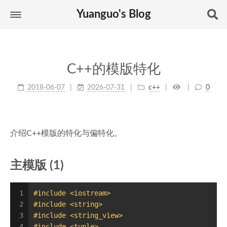
Yuanguo's Blog
C++的模版特化
2018-06-07
2026-07-31
c++
0
介绍C++模版的特化与偏特化。
主模版 (1)
1
#
include
<iostream>
2
#
include
<string>
3
#
include
<string_view>
4
#
include
<tuple>