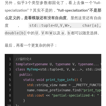
另外，似乎3个类型参数都固化了，看上去像一个“full-
specialization”？其实不是的，
“full-specialization”不是那
么定义的，是看模版还有没有自由度
。显然这里还有自由
std::tuple<U,V,W>, char[a],
度，
double[b]
U
V
W
a
b
中的
,
和
以及
,
都可以随意选择。
最后，再看一个更复杂的例子：
1
//偏特化4
2
template
<
typename
 U, 
typename
 V, 
typename
... W,
3
class
MyTemp
<std::tuple<U, V, W...>, std::index
4
public
:
5
static
void
print_type_info
()
{
6
std
::string_view name = __PRETTY_FUNCTION
7
      name.remove_prefix(name.find(
"print_type_
8
std
::
cout
 << 
"partial-specialized-4: "
 <<
9
    }
10
};