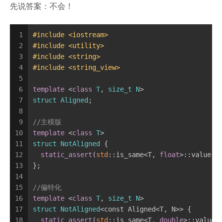
先说答案：不会！
1
#
include
<iostream>
2
#
include
<utility>
3
#
include
<string>
4
#
include
<string_view>
5
6
template
 <
class
T
, 
size_t
N
>
7
struct
Aligned
;
8
9
//主模版
10
template
 <
class
T
>
11
struct
NotAligned
 {
12
static_assert
(
std
::is_same<T, 
float
>::value, 
13
};
14
15
//偏特化
16
template
 <
class
T
, 
size_t
N
>
17
struct
NotAligned
<const Aligned<T, N>> {
18
static_assert
(
std
::is_same<T, 
double
>::value,