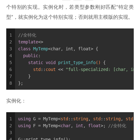
个特别的实现。实例化时，若类型参数刚好匹配“特定类
型”，就实例化为这个特别实现；否则就用主模版的实现。
1
//全特化
2
template
<>
3
class
MyTemp
<char, int, float> {
4
public
:
5
static
void
print_type_info
()
{
6
std
::
cout
 << 
"full-specialized: [char, int
7
    }
8
};
实例化：
1
using
 G = MyTemp<
std
::
string
, 
std
::
string
, 
std
::
2
using
 F = MyTemp<
char
, 
int
, 
float
>; 
//全特化
3
4
G::print_type_info();