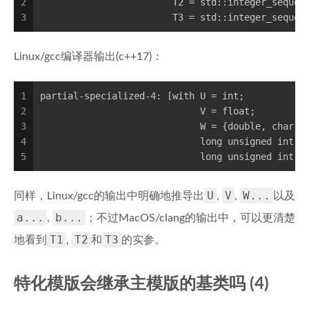
2
                        T2 = std::integer_sequen
3
                        T3 = std::integer_sequen
Linux/gcc编译器输出(c++17)：
1
partial-specialized-4: [with U = int; 
2
                             V = float; 
3
                             W = {double, char, 
4
                             long unsigned int .
5
                             long unsigned int .
U
V
W...
同样，Linux/gcc的输出中明确地推导出
,
,
以及
a...
b...
,
；不过MacOS/clang的输出中，可以更清楚
T1
T2
T3
地看到
,
和
的实参。
特化模版会继承主模版的基类吗 (4)