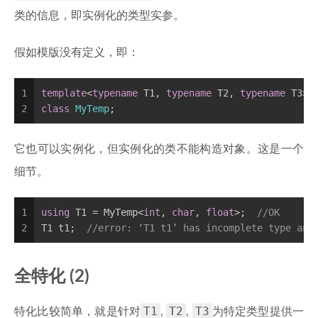
类的信息，即实例化的类型实参。
假如模版没有定义，即：
1
template
<
typename
 T1, 
typename
 T2, 
typename
 T3>
2
class
MyTemp
;
它也可以实例化，但实例化的类不能构造对象。这是一个
细节。
1
using
 T1 = MyTemp<
int
, 
char
, 
float
>;  
//OK
2
T1 t1;  
//error: ‘T1 t1’ has incomplete type and
全特化 (2)
T1
T2
T3
特化比较简单，就是针对
,
,
为特定类型提供一