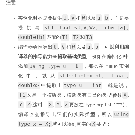
注意：
U
V
W
a
b
实例化时不是要提供
,
和
以及
,
，而是要
std::tuple<U,V,W>, char[a],
提供与
double[b]
T1
T2
T3
匹配的
,
和
；
U
V
W
a
b
编译器会推导出
,
和
以及
,
；
可以利用编
译器的推导能力来提取基础类型
；例如在偏特化3中
using type_u = U;
添加
，那么在上面的实例
std::tuple<int, float,
化中，就从
double>
type_u = int
中提取出
；就是说，
T1
X
又是一个模版类，模版类有自己的类型参数
,
Y
Z
X
Y
Z
,
(这时，
,
,
要放在“type-arg-list-1”中)，
using
编译器会推导出它们的实际类型，所以
type_x = X;
X
就可以得到真实的
类型；