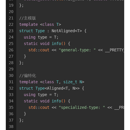
19
};
20
21
//主模版
22
template
 <
class
T
>
23
struct
Type
 :
 NotAligned<T> {
24
using
 type = T;
25
static
void
info
()
{
26
std
::
cout
 << 
"general-type: "
 << __PRETTY_F
27
  }
28
};
29
30
//偏特化
31
template
 <
class
T
, 
size_t
N
>
32
struct
Type
<Aligned<T, N>> {
33
using
 type = T;
34
static
void
info
()
{
35
std
::
cout
 << 
"specialized-type: "
 << __PRET
36
  }
37
};
38