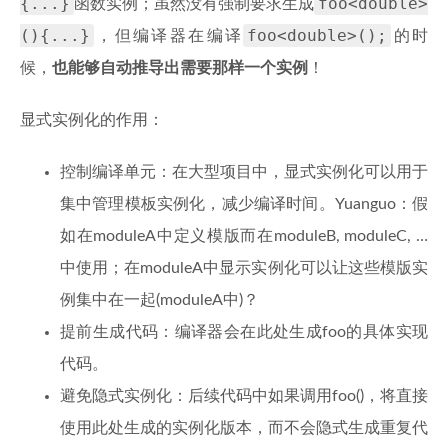
{...}
foo<double>
函数实例；虽然没有强制要求生成
(){...}
foo<double>();
，但编译器在编译
的时
候，
也能够自动推导出需要那样一个实例
！
显式实例化的作用：
控制编译单元：在大型项目中，显式实例化可以用于
集中管理模板实例化，减少编译时间。Yuanguo：假
如在moduleA中定义模版而在moduleB, moduleC, …
中使用；在moduleA中显示实例化可以让这些模版实
例集中在一起(moduleA中)？
提前生成代码：编译器会在此处生成foo
的具体实现
代码。
避免隐式实例化：后续代码中如果调用foo
()，将直接
使用此处生成的实例化版本，而不会隐式生成重复代