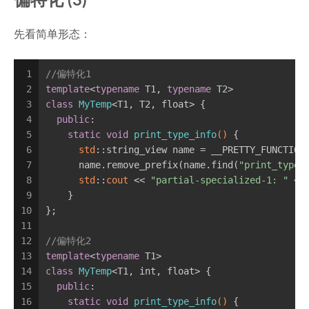
偏特化 (3)
先看简单形态：
1
//偏特化1
2
template
<
typename
 T1, 
typename
 T2>
3
class
MyTemp
<T1, T2, float> {
4
public
:
5
static
void
print_type_info
()
{
6
std
::string_view name = __PRETTY_FUNCTION
7
      name.remove_prefix(name.find(
"print_type_
8
std
::
cout
 << 
"partial-specialized-1: "
 <<
9
    }
10
};
11
12
//偏特化2
13
template
<
typename
 T1>
14
class
MyTemp
<T1, int, float> {
15
public
:
16
static
void
print_type_info
()
{