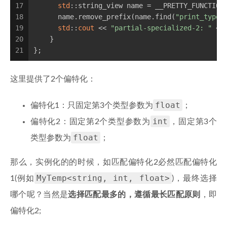
17
std
::string_view name = __PRETTY_FUNCTION
18
      name.remove_prefix(name.find(
"print_type_
19
std
::
cout
 << 
"partial-specialized-2: "
 <<
20
    }
21
};
这里提供了2个偏特化：
float
偏特化1：只固定第3个类型参数为
；
int
偏特化2：固定第2个类型参数为
，固定第3个
float
类型参数为
；
那么，实例化的的时候，如匹配偏特化2必然匹配偏特化
MyTemp<string, int, float>
1(例如
)，最终选择
哪个呢？当然是
选择匹配最多的，遵循最长匹配原则
，即
偏特化2;