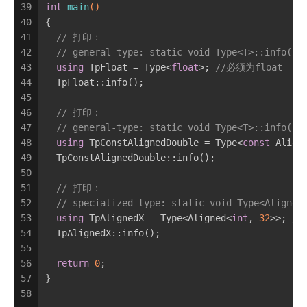
39
int
main
()
40
{
41
// 打印：
42
// general-type: static void Type<T>::info() 
43
using
 TpFloat = Type<
float
>; 
//必须为float
44
  TpFloat::info();
45
46
// 打印：
47
// general-type: static void Type<T>::info() 
48
using
 TpConstAlignedDouble = Type<
const
 Align
49
  TpConstAlignedDouble::info();
50
51
// 打印：
52
// specialized-type: static void Type<Aligned
53
using
 TpAlignedX = Type<Aligned<
int
, 
32
>>; 
//
54
  TpAlignedX::info();
55
56
return
0
;
57
}
58