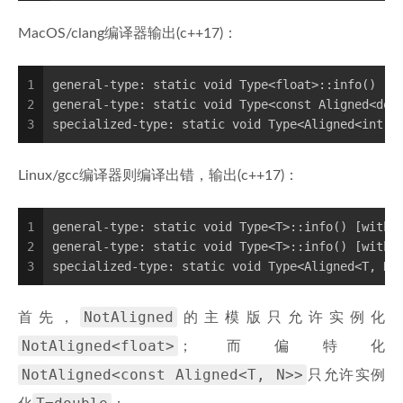
MacOS/clang编译器输出(c++17)：
1
general-type: static void Type<float>::info() [T
2
general-type: static void Type<const Aligned<dou
3
specialized-type: static void Type<Aligned<int, 
Linux/gcc编译器则编译出错，输出(c++17)：
1
general-type: static void Type<T>::info() [with 
2
general-type: static void Type<T>::info() [with 
3
specialized-type: static void Type<Aligned<T, N>
NotAligned
首先，
的主模版只允许实例化
NotAligned<float>
；而偏特化
NotAligned<const Aligned<T, N>>
只允许实例