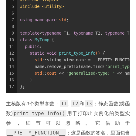
5
#
include
<utility>
6
7
using
namespace
std
;
8
9
template
<
typename
 T1, 
typename
 T2, 
typename
 T3>
10
class
MyTemp
 {
11
public
:
12
static
void
print_type_info
()
{
13
std
::string_view name = __PRETTY_FUNCTION
14
      name.remove_prefix(name.find(
"print_type_
15
std
::
cout
 << 
"generalized-type: "
 << name
16
    }
17
};
T1
T2
T3
主模版有3个类型参数：
,
和
；静态函数(类函
print_type_info()
数)
用于打印出实例化的类型实
参，细节可以忽略。它借助于
__PRETTY_FUNCTION__
；这是函数的签名，里面包含