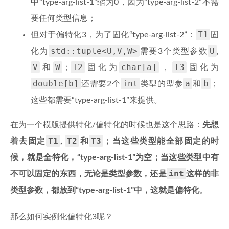
中“type-arg-list-1”缩为0，因为“type-arg-list-2”不需
要任何类型信息；
T1
但对于偏特化3，为了固化“type-arg-list-2”：
固
std::tuple<U,V,W>
U
化为
需要3个类型参数
,
V
W
T2
char[a]
T3
和
；
固化为
，
固化为
double[b]
int
a
b
还需要2个
类型的型参
和
；
这些都需要“type-arg-list-1”来提供。
在为一个模版提供特化/偏特化的时候也是这个思路：
先想
T1
T2
T3
着去固定
,
和
；当这些类型能全部固定的时
候，就是全特化，“type-arg-list-1”为空；当这些类型中有
int
不可以固定的东西，无论是类型参数，还是
这样的非
类型参数，都放到“type-arg-list-1”中，这就是偏特化
。
那么如何实例化偏特化3呢？