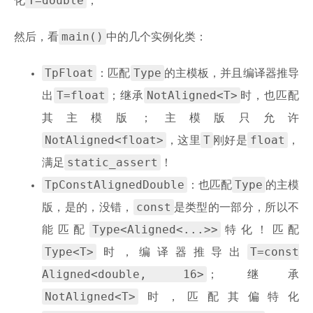
T=double
化
；
main()
然后，看
中的几个实例化类：
TpFloat
Type
：匹配
的主模板，并且编译器推导
T=float
NotAligned<T>
出
；继承
时，也匹配
其主模版；主模版只允许
NotAligned<float>
T
float
，这里
刚好是
，
static_assert
满足
！
TpConstAlignedDouble
Type
：也匹配
的主模
const
版，是的，没错，
是类型的一部分，所以不
Type<Aligned<...>>
能匹配
特化！匹配
Type<T>
T=const
时，编译器推导出
Aligned<double, 16>
；继承
NotAligned<T>
时，匹配其偏特化