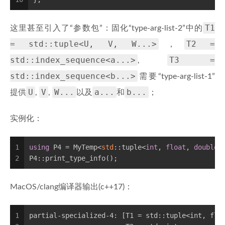
T1
这里甚至引入了“参数包”：固化“type-arg-list-2”中的
= std::tuple<U, V, W...>
T2 =
，
std::index_sequence<a...>
T3 =
,
std::index_sequence<b...>
需要“type-arg-list-1”
U
V
W...
a...
b...
提供
,
,
以及
和
；
实例化：
1
using
 P4 = MyTemp<
std
::tuple<
int
, 
float
, 
double
,
2
P4::print_type_info();
MacOS/clang编译器输出(c++17)：
1
partial-specialized-4: [T1 = std::tuple<int, flo