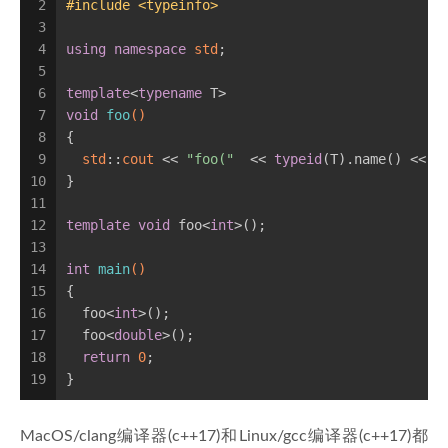
2
#
include
<typeinfo>
3
4
using
namespace
std
;
5
6
template
<
typename
 T>
7
void
foo
()
8
{
9
std
::
cout
 << 
"foo("
  << 
typeid
(T).name() << 
"
10
}
11
12
template
void
 foo<
int
>();
13
14
int
main
()
15
{
16
  foo<
int
>();
17
  foo<
double
>();
18
return
0
;
19
}
MacOS/clang编译器(c++17)和Linux/gcc编译器(c++17)都