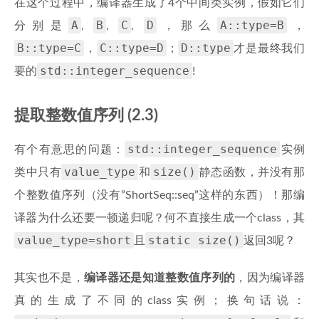
在这个过程中，编译器生成了4个中间类实例，假如它们
A
B
C
D
A::type=B
分别是
,
,
,
，那么
，
B::type=C
C::type=D
D::type
，
；
才是最终我们
std::integer_sequence
要的
!
提取整数值序列 (2.3)
std::integer_sequence
有个有意思的问题：
实例
value_type
size()
类中只有
和
静态函数，并没有那
个整数值序列（没有”ShortSeq::seq”这样的东西）！那编
译器为什么还要一顿递归呢？何不直接生成一个class，其
value_type=short
static size()
且
返回3呢？
其实也不是，
编译器还是知道整数值序列的
，因为编译器
真的生成了不同的class实例；换句话说：