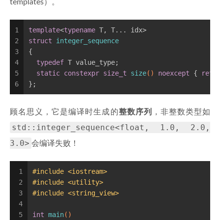
templates）。
1
template
<
typename
 T, T... idx>
2
struct
integer_sequence
3
{
4
typedef
 T value_type;
5
static
constexpr
size_t
size
()
noexcept
{ 
retu
6
};
顾名思义，它是编译时生成的
整数序列
，非整数类型如
std::integer_sequence<float, 1.0, 2.0,
3.0>
会编译失败！
1
#
include
<iostream>
2
#
include
<utility>
3
#
include
<string_view>
4
5
int
main
()