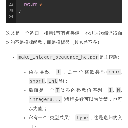
22
return
0
;
23
}
24
这又是一个递归，和第1节有点类似，不过这次编译器面
对的不是模版函数，而是模板类（其实差不多）：
make_integer_sequence_helper
是主模版:
T
char
类型参数：
，是一个整数类型(
,
short
int
,
等)；
T
I
N
后面是一个
类型的整数值序列：
,
,
integers...
(模版参数可以为类型，也可
以为值)；
type
它有一个“类型成员”：
；这是递归的入
口；