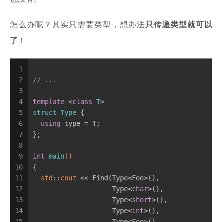
怎么办呢？其实只需要类型，想办法
只传递类型就可以
了
！
1
2
// ...
3
4
template
 <
class
T
>
5
struct
Type
 {
6
using
 type = T;
7
};
8
9
int
main
()
10
{
11
std
::
cout
 << Find(Type<Foo>(),
12
                    Type<
char
>(),
13
                    Type<
short
>(),
14
                    Type<
int
>(),
15
                    Type<Foo>(),