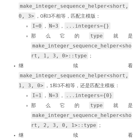
make_integer_sequence_helper<short,
0, 3>
，0和3不相等，匹配主模版：
I=0
N=3
...integers={}
，
，
type
那么它的
就是
make_integer_sequence_helper<sho
rt, 1, 3, 0>::type
；
继续看
make_integer_sequence_helper<short,
1, 3, 0>
，1和3不相等，还是匹配主模板：
I=1
N=3
...integers={0}
，
，
type
那么它的
就是
make_integer_sequence_helper<sho
rt, 2, 3, 0, 1>::type
；
继续看