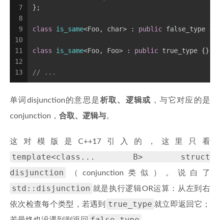
7
};
8
9
class
is_same
<Foo, char> :
public
 false_type {}
10
11
class
is_same
<Foo, Foo> :
public
 true_type {};
12
13
// ...
单词disjunction的意思是
析取、逻辑或
，与它对应的是
conjunction，
合取、逻辑与
。
这对模版是C++17引入的，这里只看
template<class... B> struct
disjunction
（conjunction类似）。说白了
std::disjunction
就是执行逻辑OR运算：从左到右
true_type
依次检查每个类型，若遇到
就立即返回它；
false_type