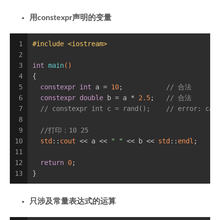
用constexpr声明的变量
1
#
include
<iostream>
2
3
int
main
()
4
{
5
constexpr
int
 a = 
10
;           
// 合法
6
constexpr
double
 b = a * 
2.5
;   
// 合法
7
// constexpr int c = rand();    // error: cal
8
9
//打印：10 25
10
std
::
cout
 << a << 
" "
 << b << 
std
::
endl
;
11
12
return
0
;
13
}
只涉及常量表达式的运算