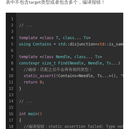
表中不包含target类型或者包含多个，编译报错！
1
2
// ...
3
4
template
 <
class
T
, 
class
... 
Ts
>
5
using
Contains
 = 
std
:
:disjunction<
std
::is_same<
6
7
template
 <
class
Needle
, 
class
... 
Ts
>
8
constexpr
size_t
Find
(
Needle
, 
Needle
, 
Ts
...) {
9
//确保：匹配之后不会再有相同类型！
10
static_assert
(!Contains<Needle, Ts...>(), 
"Du
11
return
0
;
12
}
13
14
// ...
15
16
int
main
()
17
{
18
//编译报错：static assertion failed: Type not f