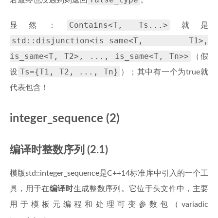
若最终也没遇到则返回
。
Contains<T, Ts...>
显然：
就是
std::disjunction<is_same<T, T1>,
is_same<T, T2>, ..., is_same<T, Tn>>
（假
Ts={T1, T2, ..., Tn}
设
）；其中有一个为true就
代表包含！
integer_sequence (2)
编译时整数序列 (2.1)
模版std::integer_sequence是C++14标准库中引入的一个工
具，用于在
编译时
生成整数序列。它位于
头文件中，主要
用于模板元编程和处理可变参数包（variadic