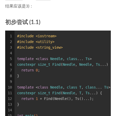
结果应该是3)：
初步尝试 (1.1)
1
#
include
<iostream>
2
#
include
<utility>
3
#
include
<string_view>
4
5
template
 <
class
Needle
, 
class
... 
Ts
>
6
constexpr
size_t
Find
(
Needle
, 
Needle
, 
Ts
...) {
7
return
0
;
8
}
9
10
template
 <
class
Needle
, 
class
T
, 
class
... 
Ts
>
11
constexpr
size_t
Find
(
Needle
, 
T
, 
Ts
...) {
12
return
1
 + Find(Needle(), Ts()...);
13
}
14
15
int
main
()