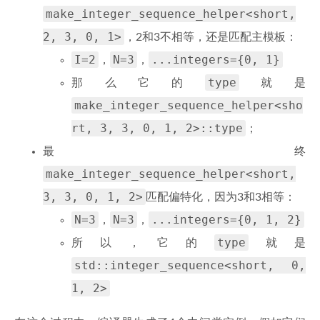
make_integer_sequence_helper<short,
2, 3, 0, 1>
，2和3不相等，还是匹配主模板：
I=2
N=3
...integers={0, 1}
，
，
type
那么它的
就是
make_integer_sequence_helper<sho
rt, 3, 3, 0, 1, 2>::type
；
最终
make_integer_sequence_helper<short,
3, 3, 0, 1, 2>
匹配偏特化，因为3和3相等：
N=3
N=3
...integers={0, 1, 2}
，
，
type
所以，它的
就是
std::integer_sequence<short, 0,
1, 2>