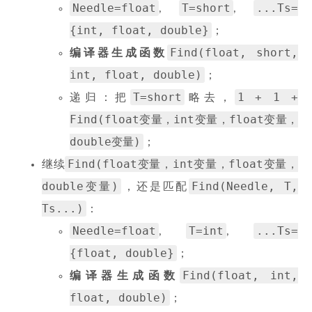
Needle=float
T=short
...Ts=
,
,
{int, float, double}
；
Find(float, short,
编译器生成函数
int, float, double)
；
T=short
1 + 1 +
递归：把
略去，
Find(float变量，int变量，float变量，
double变量)
；
Find(float变量，int变量，float变量，
继续
double变量)
Find(Needle, T,
，还是匹配
Ts...)
：
Needle=float
T=int
...Ts=
,
,
{float, double}
；
Find(float, int,
编译器生成函数
float, double)
；