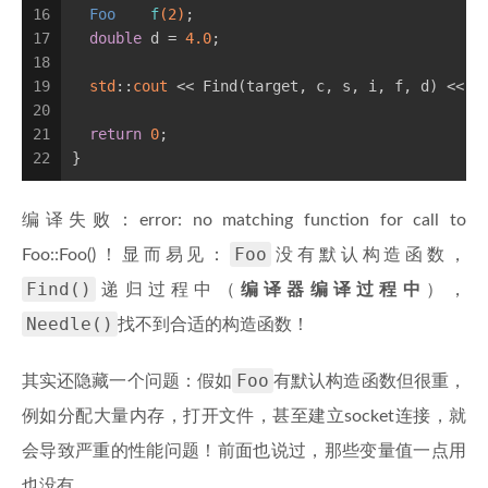
16
Foo    
f
(
2
)
;
17
double
 d = 
4.0
;
18
19
std
::
cout
 << Find(target, c, s, i, f, d) << 
s
20
21
return
0
;
22
}
编译失败：error: no matching function for call to
Foo
Foo::Foo()！显而易见：
没有默认构造函数，
Find()
递归过程中（
编译器编译过程中
），
Needle()
找不到合适的构造函数！
Foo
其实还隐藏一个问题：假如
有默认构造函数但很重，
例如分配大量内存，打开文件，甚至建立socket连接，就
会导致严重的性能问题！前面也说过，那些变量值一点用
也没有。