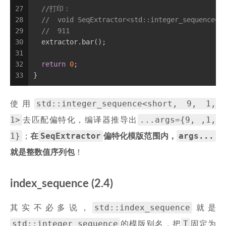
27
//打印：
28
//  void SeqExtractor<std::integer_sequence<s
29
//  911
30
  extractor.bar();
31
32
return
0
;
33
}
std::integer_sequence<short, 9, 1,
使用
1>
...args={9, ,1,
去匹配偏特化，编译器推导出
1}
SeqExtractor
args...
；
在
偏特化模版范围内，
就是整数值序列包
！
index_sequence (2.4)
std::index_sequence
其实不必多说，
就是
std::integer_sequence
T
的模版别名，把
固定为