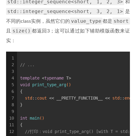
std::integer_sequence<short, 1, 2, 3>
和
std::integer_sequence<short, 3, 2, 1>
是
value_type
short
不同的class实例，虽然它们的
都是
size()
且
都返回3；这可以通过如下辅助模版函数来证
实：
1
2
// ...
3
4
template
 <
typename
 T>
5
void
print_type_arg
()
6
{
7
std
::
cout
 << __PRETTY_FUNCTION__ << 
std
::
endl
8
}
9
10
int
main
()
11
{
12
//打印：void print_type_arg() [with T = std::in