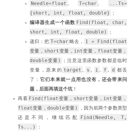
Needle=float
T=char
...Ts=
,
,
{short, int, float, double}
；
Find(float, char,
编译器生成一个函数
short, int, float, double)
；
T=char
1 + Find(float
递归：把
略去，
变量，short变量，int变量，float变量，
double变量)
；注意这里函数参数都是临时
target
s
i
f
d
变量，原来的
,
,
,
,
都丢
了：
它们本来就一点用也没有，还会带来问
题，后面再填这个坑
！
Find(float变量，short变量，int变量，
再看
float变量，double变量)
，因为前两个参数类型
Find(Needle, T,
还是不同，继续匹配
Ts...)
：