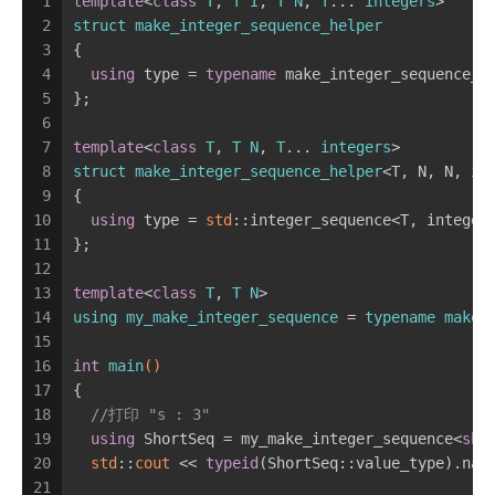
1
template
<
class
T
, 
T
I
, 
T
N
, 
T
... 
integers
>
2
struct
make_integer_sequence_helper
3
{
4
using
 type = 
typename
 make_integer_sequence_h
5
};
6
7
template
<
class
T
, 
T
N
, 
T
... 
integers
>
8
struct
make_integer_sequence_helper
<T, N, N, in
9
{
10
using
 type = 
std
::integer_sequence<T, integer
11
};
12
13
template
<
class
T
, 
T
N
>
14
using
my_make_integer_sequence
 = 
typename
make_
15
16
int
main
()
17
{
18
//打印 "s : 3"
19
using
 ShortSeq = my_make_integer_sequence<
sho
20
std
::
cout
 << 
typeid
(ShortSeq::value_type).nam
21