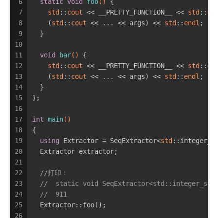
6
static
void
foo
()
{
7
std
::
cout
 << __PRETTY_FUNCTION__ << 
std
::
en
8
    (
std
::
cout
 << ... << args) << 
std
::
endl
;
9
  }
10
11
void
bar
()
{
12
std
::
cout
 << __PRETTY_FUNCTION__ << 
std
::
en
13
    (
std
::
cout
 << ... << args) << 
std
::
endl
;
14
  }
15
};
16
17
int
main
()
18
{
19
using
 Extractor = SeqExtractor<
std
::integer_s
20
  Extractor extractor;
21
22
//打印：
23
//  static void SeqExtractor<std::integer_seq
24
//  911
25
  Extractor::foo();
26