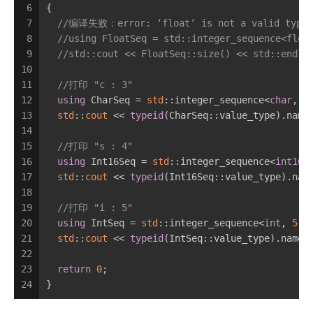
6
{
7
//编译失败：error: ‘float’ is not a valid type f
8
//using FloatSeq = std::integer_sequence<floa
9
//std::cout << FloatSeq::size() << std::endl;
10
11
//打印 "c : 3"
12
using
 CharSeq = 
std
::integer_sequence<
char
, 
'
13
std
::
cout
 << 
typeid
(CharSeq::value_type).name
14
15
//打印 "s : 4"
16
using
 Int16Seq = 
std
::integer_sequence<
int16_
17
std
::
cout
 << 
typeid
(Int16Seq::value_type).nam
18
19
//打印 "i : 5"
20
using
 IntSeq = 
std
::integer_sequence<
int
, 
5
, 
21
std
::
cout
 << 
typeid
(IntSeq::value_type).name(
22
23
return
0
;
24
}