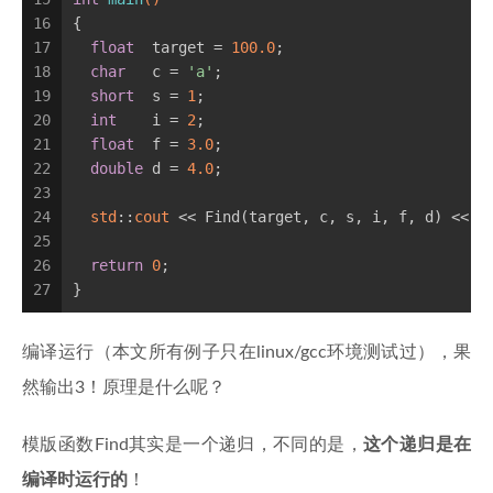
16
{
17
float
  target = 
100.0
;
18
char
   c = 
'a'
;
19
short
  s = 
1
;
20
int
    i = 
2
;
21
float
  f = 
3.0
;
22
double
 d = 
4.0
;
23
24
std
::
cout
 << Find(target, c, s, i, f, d) << 
s
25
26
return
0
;
27
}
编译运行（本文所有例子只在linux/gcc环境测试过），果
然输出3！原理是什么呢？
模版函数Find其实是一个递归，不同的是，
这个递归是在
编译时运行的
！