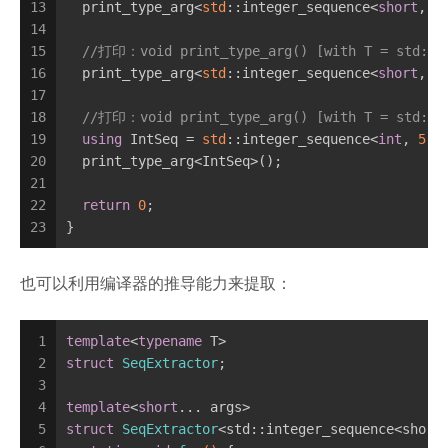
13
  print_type_arg<
std
::integer_sequence<
short
, 
1
14
15
//打印：void print_type_arg() [with T = std::in
16
  print_type_arg<
std
::integer_sequence<
short
, 
3
17
18
//打印：void print_type_arg() [with T = std::in
19
using
 IntSeq = 
std
::integer_sequence<
int
, 
5
, 
20
  print_type_arg<IntSeq>();
21
22
return
0
;
23
}
也可以利用编译器的推导能力来提取：
1
template
<
typename
 T>
2
struct
SeqExtractor
;
3
4
template
<
short
... args>
5
struct
SeqExtractor
<std::integer_sequence<short