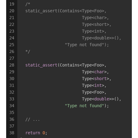
19
/*
20
  static_assert(Contains<Type<Foo>,
21
                         Type<char>,
22
                         Type<short>,
23
                         Type<int>,
24
                         Type<double>>(),
25
                  "Type not found");
26
  */
27
28
static_assert
(Contains<Type<Foo>,
29
                         Type<
char
>,
30
                         Type<
short
>,
31
                         Type<
int
>,
32
                         Type<Foo>,
33
                         Type<
double
>>(),
34
"Type not found"
);
35
36
// ...
37
38
return
0
;