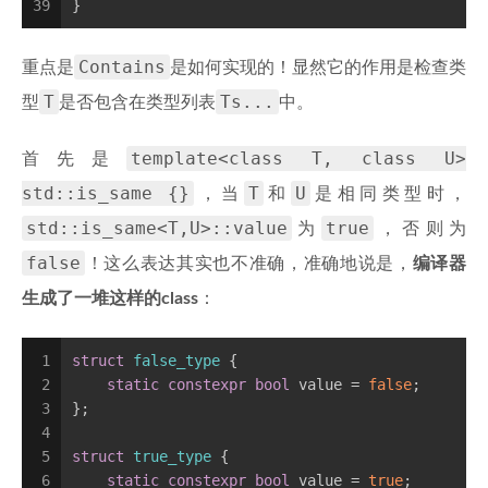
39
}
Contains
重点是
是如何实现的！显然它的作用是检查类
T
Ts...
型
是否包含在类型列表
中。
template<class T, class U>
首先是
std::is_same {}
T
U
，当
和
是相同类型时，
std::is_same<T,U>::value
true
为
，否则为
false
！这么表达其实也不准确，准确地说是，
编译器
生成了一堆这样的class
：
1
struct
false_type
 {
2
static
constexpr
bool
 value = 
false
;
3
};
4
5
struct
true_type
 {
6
static
constexpr
bool
 value = 
true
;