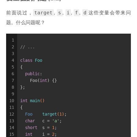
target
s
i
f
d
前面说过，
,
,
,
,
这些变量会带来问
题。什么问题呢？
1
2
// ...
3
4
class
Foo
5
{
6
public
:
7
    Foo(
int
) {}
8
};
9
10
int
main
()
11
{
12
Foo    
target
(
1
)
;
13
char
   c = 
'a'
;
14
short
  s = 
1
;
15
int
    i = 
2
;