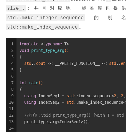
size_t
；并且对应地，标准库也提供
std::make_integer_sequence
的别名
std::make_index_sequence
。
1
template
 <
typename
 T>
2
void
print_type_arg
()
3
{
4
std
::
cout
 << __PRETTY_FUNCTION__ << 
std
::
endl
5
}
6
7
int
main
()
8
{
9
using
 IndexSeq1 = 
std
::index_sequence<
2
, 
2
, 
2
10
using
 IndexSeq2 = 
std
::make_index_sequence<
4
>
11
12
//打印：void print_type_arg() [with T = std::in
13
  print_type_arg<IndexSeq1>();
14