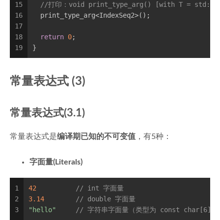
15
//打印：void print_type_arg() [with T = std::in
16
  print_type_arg<IndexSeq2>();
17
18
return
0
;
19
}
常量表达式 (3)
常量表达式(3.1)
常量表达式是
编译期已知的不可变值
，有5种：
字面量(Literals)
1
42
// int 字面量
2
3.14
// double 字面量
3
"hello"
// 字符串字面量（类型为 const char[6]）