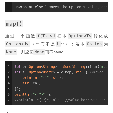
1
unwrap_or_else() moves the Option's value, and t
map()
f(T)->U
Option<T>
通过一个函数
把本
转化成
Option<U>
U
Option
（**而不是
**）；若本
为
None
None
，则返回
而不panic；
1
let
 o: 
Option
<
String
> = 
Some
(
String
::from(
"map()
2
let
 s: 
Option
<
usize
> = o.map(|
str
| { 
//moved
3
println!
(
"{}"
, 
str
);
4
str
.len()
5
});
6
println!
(
"{:?}"
, s);
7
//println!("{:?}", o);   //value borrowed here a