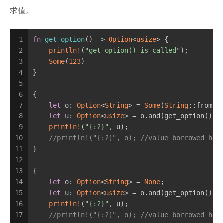
求值。
1
fn
get_option
() -> 
Option
<
usize
> {
2
println!
(
"get_option() is called"
);
3
Some
(
123
)
4
}
5
6
{
7
let
 o: 
Option
<
String
> = 
Some
(
String
::from(
"
8
let
 u: 
Option
<
usize
> = o.and(get_option());
9
println!
(
"{:?}"
, u);
10
//println!("{:?}", o); //value borrowed her
11
}
12
13
{
14
let
 o: 
Option
<
String
> = 
None
;
15
let
 u: 
Option
<
usize
> = o.and(get_option());
16
println!
(
"{:?}"
, u);
17
//println!("{:?}", o); //value borrowed her