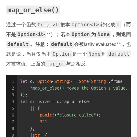
map_or_else()
f(T)->U
Option<T>
U
通过一个函数
把本
转化成
（
而
Option<U>
Option
None
不是
**）；若本
为
，则返回
default
default
。注意：
会被
lazily evaluated**，也
Option
None
default
就是说，当且仅当本
是一个
时
map_or
才被求值。上面的
与之相反。
1
let
 o: 
Option
<
String
> = 
Some
(
String
::from(
2
"map_or_else() moves the Option's value, an
3
));
4
let
 s: 
usize
 = o.map_or_else(
5
    || {
6
panic!
(
"closure called"
);
7
321
8
    },
9
    |
str
| {