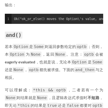
输出：
1
Ok("ok_or_else() moves the Option\'s value, and 
and()
Option
Some
optb
若本
是
则返回参数给定的
；否则，
Option
None
None
optb
本
为
，返回
。注意：
会被
Option
Some
eagerly evaluated
，也就是说，无论本
是
None
optb
and_then
还是
，
都先被求值。下面的
与之
相反。
*this && optb
可以理解成：
，二者若有一个为
None
None
则结果就是
，且逻辑表达式求值时
不短路
，
*this
true
false
optb
即无论
的结果是
还是
都要对