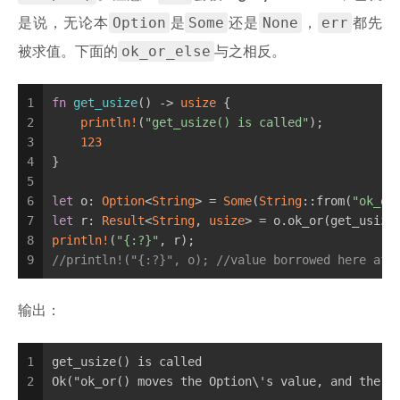
Option
Some
None
err
是说，无论本
是
还是
，
都先
ok_or_else
被求值。下面的
与之相反。
1
fn
get_usize
() -> 
usize
 {
2
println!
(
"get_usize() is called"
);
3
123
4
}
5
6
let
 o: 
Option
<
String
> = 
Some
(
String
::from(
"ok_or
7
let
 r: 
Result
<
String
, 
usize
> = o.ok_or(get_usize
8
println!
(
"{:?}"
, r);
9
//println!("{:?}", o); //value borrowed here aft
输出：
1
get_usize() is called
2
Ok("ok_or() moves the Option\'s value, and the e