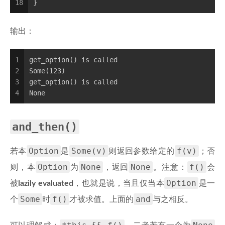
18
}
输出：
1
get_option() is called
2
Some(123)
3
get_option() is called
4
None
and_then()
Option
Some(v)
f(v)
若本
是
则返回参数给定的
；否
Option
None
None
f()
则，本
为
，返回
。注意：
会
Option
被
lazily evaluated
，也就是说，当且仅当本
是一
Some
f()
and
个
时
才被求值。上面的
与之相反。