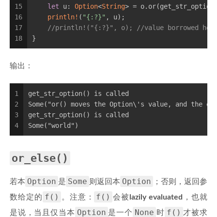
15
let
 u: 
Option
<
String
> = o.or(get_str_option
16
println!
(
"{:?}"
, u);
17
//println!("{:?}", o); //value borrowed her
18
}
输出：
1
get_str_option() is called
2
Some("or() moves the Option\'s value, and the ex
3
get_str_option() is called
4
Some("world")
or_else()
Option
Some
Option
若本
是
则返回本
；否则，返回参
f()
f()
数给定的
。注意：
会被
lazily evaluated
，也就
Option
None
f()
是说，当且仅当本
是一个
时
才被求