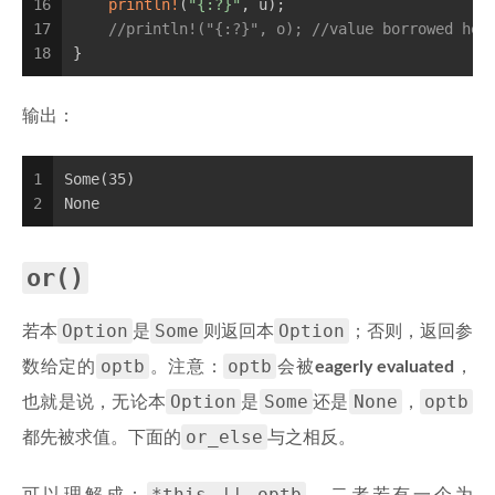
16
println!
(
"{:?}"
, u);
17
//println!("{:?}", o); //value borrowed her
18
}
输出：
1
Some(35)
2
None
or()
Option
Some
Option
若本
是
则返回本
；否则，返回参
optb
optb
数给定的
。注意：
会被
eagerly evaluated
，
Option
Some
None
optb
也就是说，无论本
是
还是
，
or_else
都先被求值。下面的
与之相反。
*this || optb