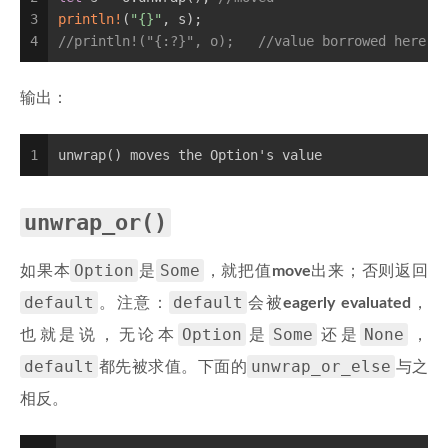
3
println!
(
"{}"
, s);
4
//println!("{:?}", o);   //value borrowed here a
输出：
1
unwrap() moves the Option's value
unwrap_or()
Option
Some
如果本
是
，就把值
move
出来；否则返回
default
default
。注意：
会被
eagerly evaluated
，
Option
Some
None
也就是说，无论本
是
还是
，
default
unwrap_or_else
都先被求值。下面的
与之
相反。