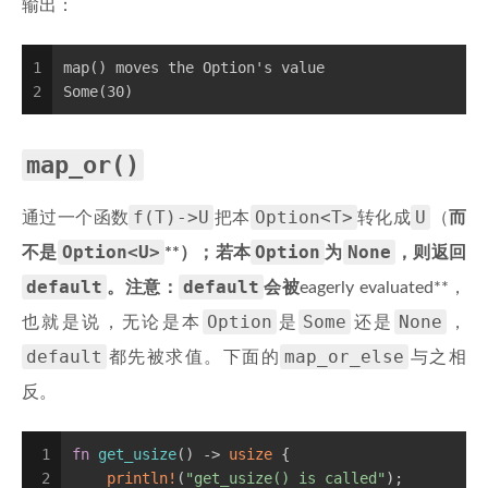
输出：
1
map() moves the Option's value
2
Some(30)
map_or()
f(T)->U
Option<T>
U
通过一个函数
把本
转化成
（
而
Option<U>
Option
None
不是
**）；若本
为
，则返回
default
default
。注意：
会被
eagerly evaluated**，
Option
Some
None
也就是说，无论是本
是
还是
，
default
map_or_else
都先被求值。下面的
与之相
反。
1
fn
get_usize
() -> 
usize
 {
2
println!
(
"get_usize() is called"
);