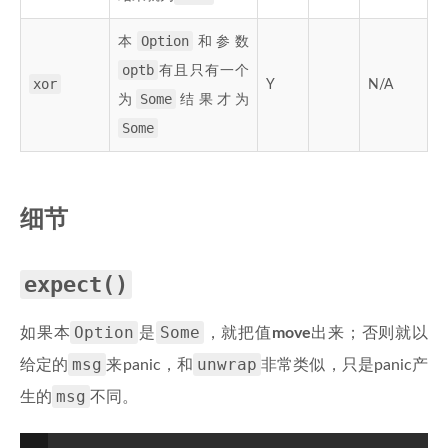
Option
本
和参数
optb
有且只有一个
xor
Y
N/A
Some
为
结果才为
Some
细节
expect()
Option
Some
如果本
是
，就把值
move
出来；否则就以
msg
unwrap
给定的
来panic，和
非常类似，只是panic产
msg
生的
不同。