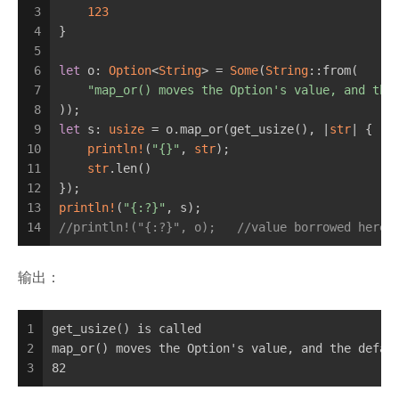
3
123
4
}
5
6
let
 o: 
Option
<
String
> = 
Some
(
String
::from(
7
"map_or() moves the Option's value, and the
8
));
9
let
 s: 
usize
 = o.map_or(get_usize(), |
str
| {  
/
10
println!
(
"{}"
, 
str
);
11
str
.len()
12
});
13
println!
(
"{:?}"
, s);
14
//println!("{:?}", o);   //value borrowed here 
输出：
1
get_usize() is called
2
map_or() moves the Option's value, and the defau
3
82