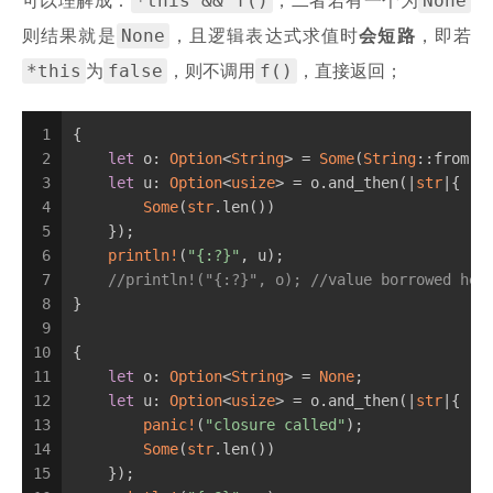
*this && f()
None
可以理解成：
，二者若有一个为
None
则结果就是
，且逻辑表达式求值时
会短路
，即若
*this
false
f()
为
，则不调用
，直接返回；
1
{
2
let
 o: 
Option
<
String
> = 
Some
(
String
::from(
"
3
let
 u: 
Option
<
usize
> = o.and_then(|
str
|{
4
Some
(
str
.len())
5
    });
6
println!
(
"{:?}"
, u);
7
//println!("{:?}", o); //value borrowed her
8
}
9
10
{
11
let
 o: 
Option
<
String
> = 
None
;
12
let
 u: 
Option
<
usize
> = o.and_then(|
str
|{
13
panic!
(
"closure called"
);
14
Some
(
str
.len())
15
    });