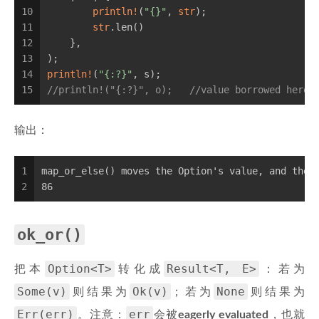
10
println!
(
"{}"
, 
str
);
11
str
.len()
12
    },
13
);
14
println!
(
"{:?}"
, s);
15
//println!("{:?}", o);   //value borrowed here 
输出：
1
map_or_else() moves the Option's value, and the 
2
86
ok_or()
Option<T>
Result<T, E>
把本
转化成
：若为
Some(v)
Ok(v)
None
则结果为
；若为
则结果为
Err(err)
err
。注意：
会被
eagerly evaluated
，也就