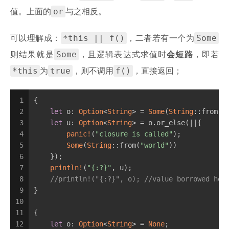
or
值。上面的
与之相反。
*this || f()
Some
可以理解成：
，二者若有一个为
Some
则结果就是
，且逻辑表达式求值时
会短路
，即若
*this
true
f()
为
，则不调用
，直接返回；
1
{
2
let
 o: 
Option
<
String
> = 
Some
(
String
::from(
"
3
let
 u: 
Option
<
String
> = o.or_else(||{
4
panic!
(
"closure is called"
);
5
Some
(
String
::from(
"world"
))
6
    });
7
println!
(
"{:?}"
, u);
8
//println!("{:?}", o); //value borrowed her
9
}
10
11
{
12
let
 o: 
Option
<
String
> = 
None
;