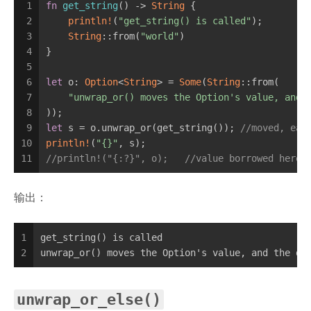
1
fn
get_string
() -> 
String
 {
2
println!
(
"get_string() is called"
);
3
String
::from(
"world"
)
4
}
5
6
let
 o: 
Option
<
String
> = 
Some
(
String
::from(
7
"unwrap_or() moves the Option's value, and 
8
));
9
let
 s = o.unwrap_or(get_string()); 
//moved, eag
10
println!
(
"{}"
, s);
11
//println!("{:?}", o);   //value borrowed here 
输出：
1
get_string() is called
2
unwrap_or() moves the Option's value, and the de
unwrap_or_else()