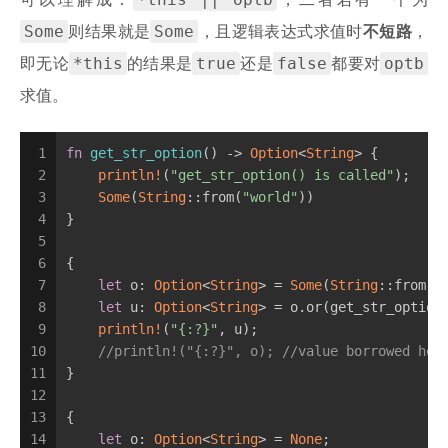
可以理解成：
，二者若有一个为
Some
Some
则结果就是
，且逻辑表达式求值时
不短路
，
*this
true
false
optb
即无论
的结果是
还是
都要对
求值。
1
fn
get_str_option
() -> 
Option
<
String
> {
2
println!
(
"get_str_option() is called"
);
3
Some
(
String
::from(
"world"
))
4
}
5
6
{
7
let
 o: 
Option
<
String
> = 
Some
(
String
::from(
"
8
let
 u: 
Option
<
String
> = o.or(get_str_option
9
println!
(
"{:?}"
, u);
10
//println!("{:?}", o); //value borrowed her
11
}
12
13
{
14
let
 o: 
Option
<
String
> = 
None
;