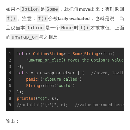
Option
Some
如果本
是
，就把值
move
出来；否则返回
f()
f()
。注意：
会被
lazily evaluated
，也就是说，当
Option
None
f()
且仅当本
是一个
时
才被求值。上面
unwrap_or
的
与之相反。
1
let
 o: 
Option
<
String
> = 
Some
(
String
::from(
2
"unwrap_or_else() moves the Option's value, 
3
));
4
let
 s = o.unwrap_or_else(|| {   
//moved, lazily 
5
panic!
(
"closure called"
);
6
String
::from(
"world"
)
7
});
8
println!
(
"{}"
, s);
9
//println!("{:?}", o);   //value borrowed here a
输出：