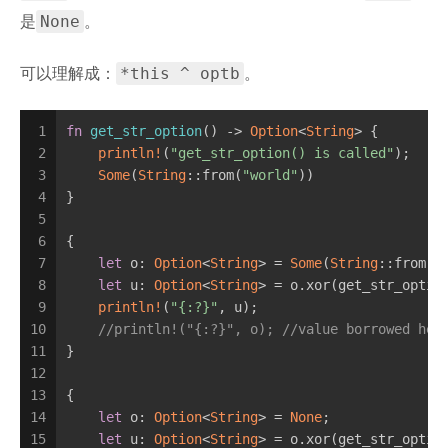
None
是
。
*this ^ optb
可以理解成：
。
1
fn
get_str_option
() -> 
Option
<
String
> {
2
println!
(
"get_str_option() is called"
);
3
Some
(
String
::from(
"world"
))
4
}
5
6
{
7
let
 o: 
Option
<
String
> = 
Some
(
String
::from(
"
8
let
 u: 
Option
<
String
> = o.xor(get_str_optio
9
println!
(
"{:?}"
, u);
10
//println!("{:?}", o); //value borrowed her
11
}
12
13
{
14
let
 o: 
Option
<
String
> = 
None
;
15
let
 u: 
Option
<
String
> = o.xor(get_str_optio