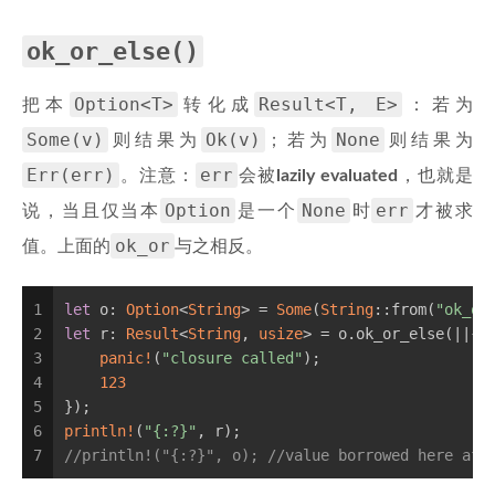
ok_or_else()
Option<T>
Result<T, E>
把本
转化成
：若为
Some(v)
Ok(v)
None
则结果为
；若为
则结果为
Err(err)
err
。注意：
会被
lazily evaluated
，也就是
Option
None
err
说，当且仅当本
是一个
时
才被求
ok_or
值。上面的
与之相反。
1
let
 o: 
Option
<
String
> = 
Some
(
String
::from(
"ok_or
2
let
 r: 
Result
<
String
, 
usize
> = o.ok_or_else(||{
3
panic!
(
"closure called"
);
4
123
5
});
6
println!
(
"{:?}"
, r);
7
//println!("{:?}", o); //value borrowed here aft