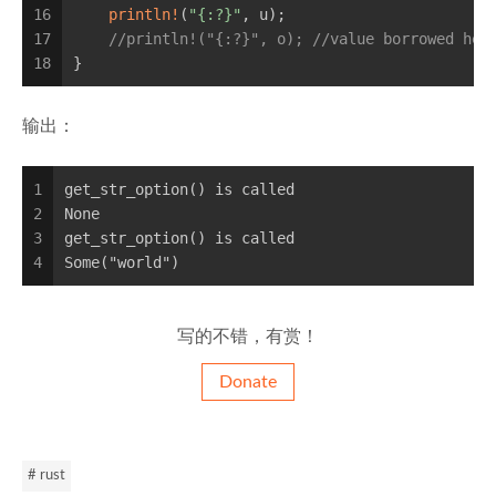
16
println!
(
"{:?}"
, u);
17
//println!("{:?}", o); //value borrowed her
18
}
输出：
1
get_str_option() is called
2
None
3
get_str_option() is called
4
Some("world")
写的不错，有赏！
Donate
# rust