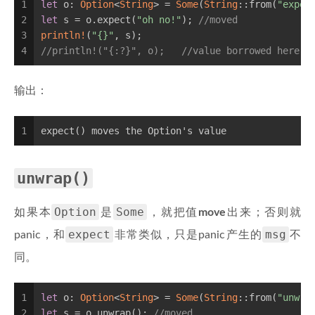
1
let
 o: 
Option
<
String
> = 
Some
(
String
::from(
"expec
2
let
 s = o.expect(
"oh no!"
); 
//moved
3
println!
(
"{}"
, s);
4
//println!("{:?}", o);   //value borrowed here a
输出：
1
expect() moves the Option's value
unwrap()
Option
Some
如果本
是
，就把值
move
出来；否则就
expect
msg
panic，和
非常类似，只是panic产生的
不
同。
1
let
 o: 
Option
<
String
> = 
Some
(
String
::from(
"unwra
2
let
 s = o.unwrap(); 
//moved