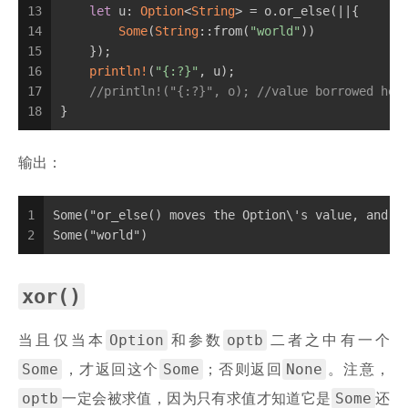
13
let
 u: 
Option
<
String
> = o.or_else(||{
14
Some
(
String
::from(
"world"
))
15
    });
16
println!
(
"{:?}"
, u);
17
//println!("{:?}", o); //value borrowed her
18
}
输出：
1
Some("or_else() moves the Option\'s value, and t
2
Some("world")
xor()
Option
optb
当且仅当本
和参数
二者之中有一个
Some
Some
None
，才返回这个
；否则返回
。注意，
optb
Some
一定会被求值，因为只有求值才知道它是
还