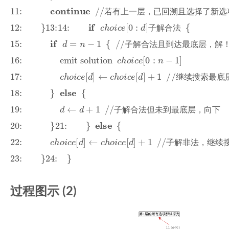
11:
continue
//若有上一层，已回溯且选择了
continue
11:
//
若
有
上
一
层
，
已
回
溯
且
若
有
上
一
层
，
已
回
溯
且
选
择
了
新
选
12:
}
13:
14:
if
c
h
o
i
c
e
[
0
:
d
]
子
解
合
法
{
13:
12:
}
if
14:
[
0
:
]
子
解
合
法
{
c
h
o
i
c
e
d
子
解
合
法
15:
if
d
=
n
−
1
{
//子解合法且到达最底层，解！
if
15:
=
−
1
{
//
子
解
合
法
且
到
达
最
d
n
子
解
合
法
且
到
达
最
底
层
，
解
16:
emit solution
c
h
o
i
c
e
[
0
:
n
−
1
]
16:
emit solution
[
0
:
−
1
]
c
h
o
i
c
e
n
17:
c
h
o
i
c
e
[
d
]
←
c
h
o
i
c
e
[
d
]
+
1
//继续搜索最底层
17:
[
]
←
[
]
+
1
//
继
续
c
h
o
i
c
e
d
c
h
o
i
c
e
d
继
续
搜
索
最
底
18:
}
else
{
else
18:
}
{
19:
d
←
d
+
1
//子解合法但未到最底层，向下
19:
←
+
1
//
子
解
合
法
但
未
到
最
底
d
d
子
解
合
法
但
未
到
最
底
层
，
向
下
20:
}
21:
}
else
{
else
20:
21:
}
}
{
22:
c
h
o
i
c
e
[
d
]
←
c
h
o
i
c
e
[
d
]
+
1
//子解非法，继续搜
22:
[
]
←
[
]
+
1
//
子
解
非
c
h
o
i
c
e
d
c
h
o
i
c
e
d
子
解
非
法
，
继
续
23:
}
24:
}
23:
}
24:
}
过程图示 (2)