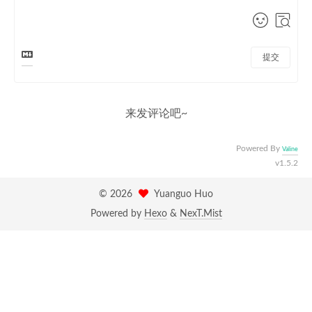
提交
来发评论吧~
Powered By
Valine
v1.5.2
©
2026
Yuanguo Huo
Powered by
Hexo
&
NexT.Mist