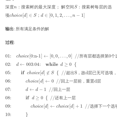
n
S
n
深度
：搜索树的最大深度；
解空间
：搜索树每层的选
S
c
h
o
i
c
e
[
d
]
∈
S
d
∈
[
0
,
1
,
2
,
…
,
n
−
1
]
[
]
∈
∈
[
0
,
1
,
2
,
…
,
−
1
]
项
；
c
h
o
i
c
e
d
S
d
n
输出
: 所有满足条件的解
过程
:
01:
c
h
o
i
c
e
[0:n-1]
←
[
0
,
0
,
…
,
0
]
//所有层都选择第
01:
[0:n-1]
←
[
0
,
0
,
…
,
0
]
//
所
有
层
都
选
c
h
o
i
c
e
所
有
层
都
选
择
第
个
02:
d
←
0
03:
04:
while
d
≥
0
{
03:
02:
←
0
while
04:
≥
0
{
d
d
05:
if
c
h
o
i
c
e
[
d
]
∉
S
{
//超出S，故d层已无可选项
if
05:
[
]
∉
{
//
超
出
S
，
故
d
层
已
c
h
o
i
c
e
d
S
超
出
，
故
层
已
无
可
选
项
06:
c
h
o
i
c
e
[
d
]
←
0
//回上一层前，重置d层
06:
[
]
←
0
//
回
上
一
层
前
，
重
置
d
c
h
o
i
c
e
d
回
上
一
层
前
，
重
置
层
07:
d
←
d
−
1
//回上一层
07:
←
−
1
//
回
上
一
层
d
d
回
上
一
层
08:
if
d
≥
0
{
//还有上一层
if
08:
≥
0
{
//
还
有
上
一
层
d
还
有
上
一
层
09:
c
h
o
i
c
e
[
d
]
←
c
h
o
i
c
e
[
d
]
+
1
//选择下一个选项
09:
[
]
←
[
]
+
1
//
选
择
c
h
o
i
c
e
d
c
h
o
i
c
e
d
选
择
下
一
个
选
10:
}
10:
}