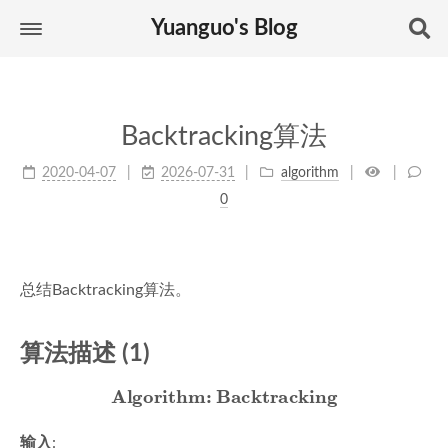
Yuanguo's Blog
Backtracking算法
2020-04-07
2026-07-31
algorithm
0
总结Backtracking算法。
算法描述 (1)
Algorithm: Backtracking
Algorithm: Backtracking
输入
: