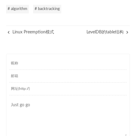
# algorithm
# backtracking
Linux Preemption模式
LevelDB的table结构