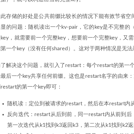
如此存储的好处是公共前缀比较长的情况下能有效节省空
显的问题：随机读出一个kv-pair，它的key是不完整的（
key，就需要前一个完整key，想要前一个完整key，
第一个key（没有任何shared）。这对于两种情况是无
了解决这个问题，就引入了restart：每个restart的第一个k
最后一个key共享任何前缀。这也是restart名字的由
restart的第一个key即可：
随机读：定位到被请求的restart，然后在本restar
反向迭代：restart从后到前，同一restart内从前到
第一次迭代从k1找到k3返回k3，第二次从k1找到k2
r
e
s
t
a
r
t
N
−
1