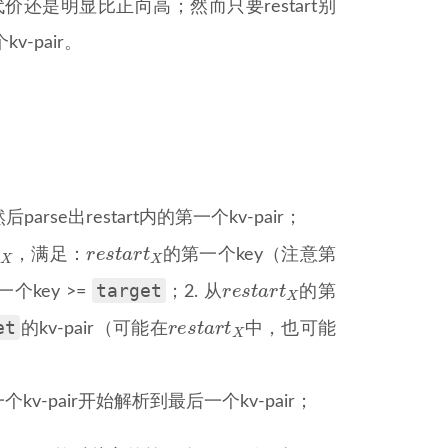
还是明显比正向高；然而只要restart别
-pair。
后parse出restart内的第一个kv-pair；
t
X
r
e
s
t
a
r
t
X
r
t
r
e
s
t
a
r
t
，满足：
的第一个key（注意第
X
X
r
e
s
t
a
r
t
X
target
r
e
s
t
a
r
t
个key >=
；2. 从
的第
X
r
e
s
t
a
r
t
X
et
r
e
s
t
a
r
t
的kv-pair（可能在
中，也可能
X
个kv-pair开始解析到最后一个kv-pair；