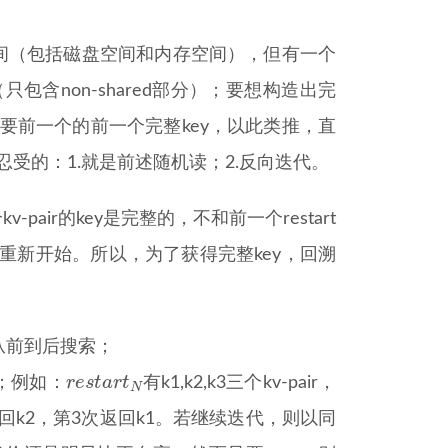
间（包括磁盘空间和内存空间），但有一个
只包含non-shared部分）；要想构造出完
又需要前一个的前一个完整key，以此类推，直
法忍受的：1.就是前述随机读；2.反向迭代。
v-pair的key是完整的，不和前一个restart
来：重新开始。所以，为了获得完整key，回溯
t内从前到后搜索；
r
e
s
t
a
r
t
N
r
e
s
t
a
r
t
后；例如：
有k1,k2,k3三个kv-pair，
N
返回k2，第3次返回k1。若继续迭代，则以同