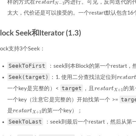
r
e
s
t
a
r
t
样的方式在
内进行。可见，反向迭代的代价
−
1
N
太大，代价还是可以接受的。一个restart默认包含16个kv
lock Seek和Iterator (1.3)
lock支持3个Seek：
SeekToFirst
：seek到本Block的第一个restart，然
r
e
s
t
a
r
Seek(target)
r
e
s
t
a
：1. 使用二分查找法定位到
r
e
s
t
a
r
t
X
+
1
target
r
e
s
t
a
r
t
一个key是完整的）<
，且
的第一
+
1
X
targ
一个key（注意它是完整的）开始找第一个 >=
r
e
s
t
a
r
t
X
+
1
r
e
s
t
a
r
t
是
的第一个key）；
+
1
X
SeekToLast
：seek到最后一个restart，然后从第一