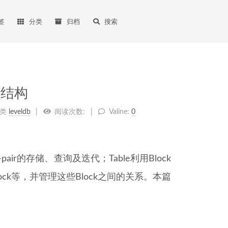
签
分类
归档
搜索
le结构
类
leveldb
阅读次数:
Valine:
0
-pair的存储、查询及迭代；Table利用Block
ter Block等，并管理这些Block之间的关系。本篇