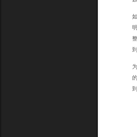
明
整
到
为
的
到